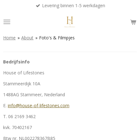
Levering binnen 1-5 werkdagen
Ga
direct
naar
de
hoofdinhoud
Home
»
About
»
Foto's & Filmpjes
Bedrijfsinfo
House of Lifestones
Starnmeerdijk 10A
1488AG Starnmeer, Nederland
E.
info@house-of-lifestones.com
T. 06 2169 3462
kvk.
70402167
Btw nr.
NL002278367B85