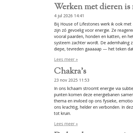
Werken met dieren is
4 jul 2026
14:41
Bij House of Lifestones werk ik ook met di
zijn zó gevoelig voor energie. Ze reageren
vooral paarden, honden en katten, en het
systeem zachter wordt. De ademhaling za
diepe, tevreden gaaaaap — het teken dat
Lees meer »
Chakra's
23 nov 2025
11:53
In ons lichaam stroomt energie via subt
punten komen deze energiebanen samen: da
thema en invloed op ons fysieke, emotione
ons krachtig, helder en verbonden. In de
tot kruin.
Lees meer »