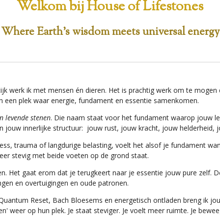
Welkom bij House of Lifestones
Where Earth’s wisdom meets universal energy
raktijk werk ik met mensen én dieren. Het is prachtig werk om te moge
aan een plek waar energie, fundament en essentie samenkomen.
an levende stenen
. Die naam staat voor het fundament waarop jouw leve
n jouw innerlijke structuur: jouw rust, jouw kracht, jouw helderheid,
s, trauma of langdurige belasting, voelt het alsof je fundament wanke
weer stevig met beide voeten op de grond staat.
n. Het gaat erom dat je terugkeert naar je essentie jouw pure zelf. De
ingen en overtuigingen en oude patronen.
, Quantum Reset, Bach Bloesems en energetisch ontladen breng ik jou
n' weer op hun plek. Je staat steviger. Je voelt meer ruimte. Je bewee