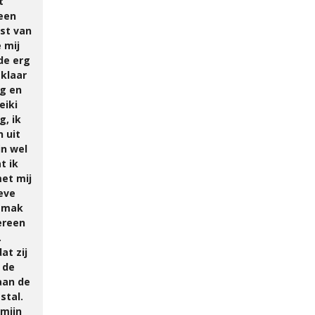
t
 een
ast van
 mij
de erg
 klaar
ug en
eiki
, ik
 uit
in wel
t ik
et mij
eve
gemak
ereen
.
at zij
 de
aan de
 stal.
 mijn