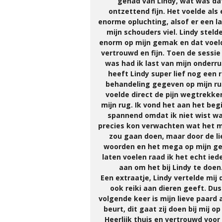
gehad van Lindy, wat was da
ontzettend fijn. Het voelde als
enorme opluchting, alsof er een l
mijn schouders viel. Lindy stelde
enorm op mijn gemak en dat voel
vertrouwd en fijn. Toen de sessie
was had ik last van mijn onderr
heeft Lindy super lief nog een r
behandeling gegeven op mijn rug
voelde direct de pijn wegtrekken
mijn rug. Ik vond het aan het beg
spannend omdat ik niet wist wa
precies kon verwachten wat het m
zou gaan doen, maar door de li
woorden en het mega op mijn 
laten voelen raad ik het echt ied
aan om het bij Lindy te doen
Een extraatje, Lindy vertelde mij d
ook reiki aan dieren geeft. Dus
volgende keer is mijn lieve paard 
beurt, dit gaat zij doen bij mij op
Heerlijk thuis en vertrouwd voor