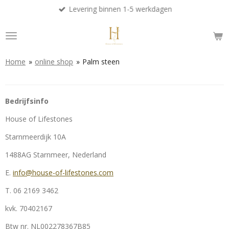
Levering binnen 1-5 werkdagen
Ga
direct
naar
de
hoofdinhoud
Home
»
online shop
»
Palm steen
Bedrijfsinfo
House of Lifestones
Starnmeerdijk 10A
1488AG Starnmeer, Nederland
E.
info@house-of-lifestones.com
T. 06 2169 3462
kvk.
70402167
Btw nr.
NL002278367B85