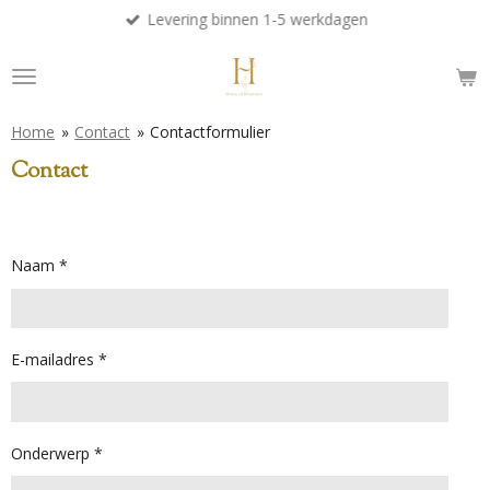
Levering binnen 1-5 werkdagen
Ga
direct
naar
de
hoofdinhoud
Home
»
Contact
»
Contactformulier
Contact
Naam *
E-mailadres *
Onderwerp *