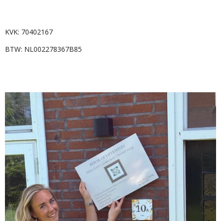
KVK:
70402167
BTW:
NL002278367B85