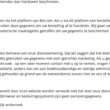
eleinden dan hierboven beschreven.
en via het platform van Bol.com. Als u via dit platform een bestell
uiken deze gegevens om uw bestelling af te handelen. Wij gaan v
atorische maatregelen getroffen om uw gegevens te beschermen t
ten behoeve van onze dienstverlening. Dat wil zeggen dat het doel 
 Wij gebruiken uw gegevens niet voor (gerichte) marketing. Als u g
rzoek - op een later moment contact met u op te nemen, vragen wi
deeld, anders dan om aan boekhoudkundige en overige administra
 gehouden op grond van de overeenkomst tussen hen en ons of een 
meld door onze website worden verwerkt met het doel onze dienst
ebbrowser en besturingssysteem) zijn geen persoonsgegevens.
lijk onderzoek