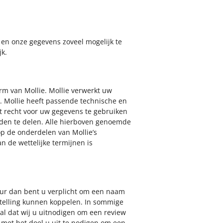
 en onze gegevens zoveel mogelijk te
jk.
rm van Mollie. Mollie verwerkt uw
 Mollie heeft passende technische en
 recht voor uw gegevens te gebruiken
rden te delen. Alle hierboven genoemde
p de onderdelen van Mollie’s
n de wettelijke termijnen is
eur dan bent u verplicht om een naam
stelling kunnen koppelen. In sommige
al dat wij u uitnodigen om een review
met het doel u uit te nodigen om een