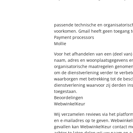
passende technische en organisatorisch
voorkomen. Gmail heeft geen toegang to
Payment processors
Mollie
Voor het afhandelen van een (deel van)
naam, adres en woonplaatsgegevens en
organisatorische maatregelen genomen
om de dienstverlening verder te verbe
waarborgen met betrekking tot de besc
dienstverlening waarvoor zij derden in
toegestaan.
Beoordelingen
WebwinkelKeur
Wij verzamelen reviews via het platfo
en e-mailadres op te geven. Webwinkel
gevallen kan WebwinkelKeur contact me
achter te laten delen wij uw naam en e