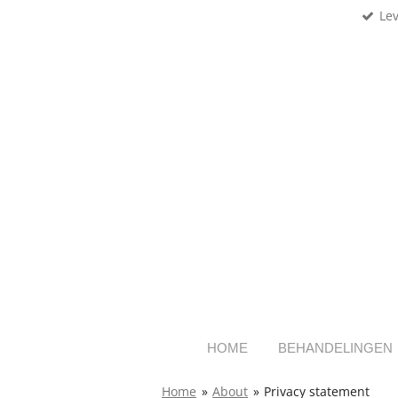
Le
Ga
direct
naar
de
hoofdinhoud
HOME
BEHANDELINGEN
Home
»
About
»
Privacy statement