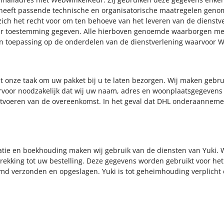
r heeft passende technische en organisatorische maatregelen ge
h het recht voor om ten behoeve van het leveren van de dienstve
r toestemming gegeven. Alle hierboven genoemde waarborgen met
n toepassing op de onderdelen van de dienstverlening waarvoor W
 het onze taak om uw pakket bij u te laten bezorgen. Wij maken gebr
arvoor noodzakelijk dat wij uw naam, adres en woonplaatsgegevens
itvoeren van de overeenkomst. In het geval dat DHL onderaannemer
atie en boekhouding maken wij gebruik van de diensten van Yuki. 
ekking tot uw bestelling. Deze gegevens worden gebruikt voor het
verzonden en opgeslagen. Yuki is tot geheimhouding verplicht e