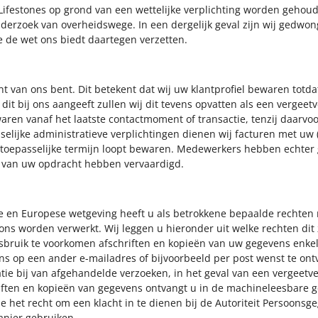
ifestones op grond van een wettelijke verplichting worden gehoud
onderzoek van overheidswege. In een dergelijk geval zijn wij gedw
 de wet ons biedt daartegen verzetten.
t van ons bent. Dit betekent dat wij uw klantprofiel bewaren totda
dit bij ons aangeeft zullen wij dit tevens opvatten als een vergeet
aren vanaf het laatste contactmoment of transactie, tenzij daarvo
sselijke administratieve verplichtingen dienen wij facturen met u
 toepasselijke termijn loopt bewaren. Medewerkers hebben echter g
g van uw opdracht hebben vervaardigd.
en Europese wetgeving heeft u als betrokkene bepaalde rechten m
s worden verwerkt. Wij leggen u hieronder uit welke rechten dit 
sbruik te voorkomen afschriften en kopieën van uw gegevens enke
ns op een ander e-mailadres of bijvoorbeeld per post wenst te ontv
tie bij van afgehandelde verzoeken, in het geval van een vergeetv
ften en kopieën van gegevens ontvangt u in de machineleesbare g
de het recht om een klacht in te dienen bij de Autoriteit Persoons
nier gebruiken.