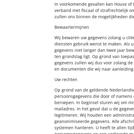
In voorkomende gevallen kan House of L
verband met fiscaal of strafrechtelijk 
zullen ons binnen de mogelijkheden die
Bewaartermijnen
Wij bewaren uw gegevens zolang u cliën
diensten gebruik wenst te maken. Als u 
gegevens niet langer dan twee jaar bew
ten grondslag ligt. Op grond van toepa
gegevens zullen wij dus voor zolang de
en documenten die wij naar aanleidin
Uw rechten
Op grond van de geldende Nederlandse 
persoonsgegevens die door of namens on
beroepen. In beginsel sturen wij om mi
mailadres. In het geval dat u de gegeve
legitimeren. Wij houden een administra
geanonimiseerde gegevens. Alle afschri
systemen hanteren. U heeft te allen tij
persoonsgegevens op een verkeerde ma