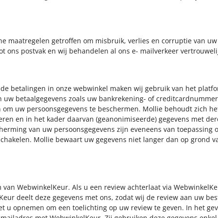
e maatregelen getroffen om misbruik, verlies en corruptie van uw
t ons postvak en wij behandelen al ons e- mailverkeer vertrouweli
 de betalingen in onze webwinkel maken wij gebruik van het platfo
 uw betaalgegevens zoals uw bankrekening- of creditcardnummer.
 om uw persoonsgegevens te beschermen. Mollie behoudt zich het
teren en in het kader daarvan (geanonimiseerde) gegevens met de
herming van uw persoonsgegevens zijn eveneens van toepassing o
schakelen. Mollie bewaart uw gegevens niet langer dan op grond va
rm van WebwinkelKeur. Als u een review achterlaat via WebwinkelK
Keur deelt deze gegevens met ons, zodat wij de review aan uw be
t u opnemen om een toelichting op uw review te geven. In het gev
-mailadres met WebwinkelKeur. Zij gebruiken deze gegevens enkel 