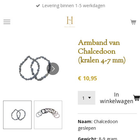
Levering binnen 1-5 werkdagen
Ga
direct
naar
de
hoofdinhoud
Armband van
Chalcedoon
(kralen 4-7 mm)
€ 10,95
In
winkelwagen
Naam:
Chalcedoon
geslepen
Gewicht:
8-9 gram