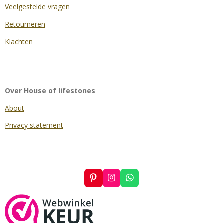
Veelgestelde vragen
Retourneren
Klachten
Over House of lifestones
About
Privacy statement
P
I
W
i
n
h
n
s
a
t
t
t
e
a
s
r
g
A