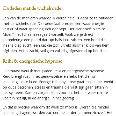
Ontladen met de wichelroede
Een van de manieren waarop ik dieren help, is door ze te ontladen
met de wichelroede. De roede laat precies zien waar energie
vastzit of waar spanning zich ophoopt. Het dier hoeft niets te
“doen”; het lichaam reageert vanzelf. Vaak zie je direct
verandering: een paard dat zijn hals laat zakken, een hond die
ineens diep zucht, een kat die zich uitrekt alsof er kilo’s van hem
afglijden. Het is zacht, veilig en volledig afgestemd op het dier.
Reiki & energetische hypnose
Daarnaast werk ik met Jikiden Reiki en energetische hypnose.
Reiki brengt rust in het zenuwstelsel en helpt het dier om
spanning los te laten. Energetische hypnose gaat dieper: het werkt
op oude patronen, stress en trauma die vast zijn gaan zitten in
het systeem. Samen zorgen ze ervoor dat het dier weer ruimte
voelt in het lijf, in de energie, in het gedrag.
En dat is precies waarom dit werk zo mooi is. Dieren die minder
spanning dragen, worden zachter, helderder en meer zichzelf. Het