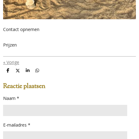
Contact opnemen
Prijzen
«
Vorige
D
D
S
D
e
e
h
e
l
e
a
l
Reactie plaatsen
e
l
r
e
n
e
n
Naam *
E-mailadres *