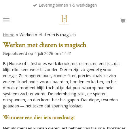
Levering binnen 1-5 werkdagen
Ga
direct
naar
de
hoofdinhoud
Home
»
Werken met dieren is magisch
Werken met dieren is magisch
Gepubliceerd op 4 juli 2026 om 14:41
Bij House of Lifestones werk ik ook met dieren, en eerlijk… dat
blijft elke keer weer bijzonder. Dieren zijn zó gevoelig voor
energie. Ze reageren puur, zonder filter, precies zoals ze zich
voelen. Ik behandel vooral paarden, honden en katten, en het
mooiste moment blijft toch altijd dat punt waarop hun hele
systeem zachter wordt. De ademhaling zakt, de spieren
ontspannen, en dan komt het: het gapen. Dat diepe, tevreden
gaaaaap — het teken dat spanning loslaat.
Wanneer een dier iets meedraagt
Net als mensen kunnen dieren last hebben van trauma, blokkades